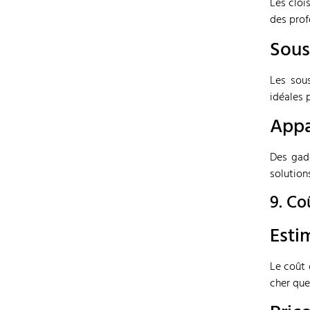
Les cloi
des prof
Sous
Les sous
idéales 
Appa
Des gad
solution
9. Co
Esti
Le coût 
cher que