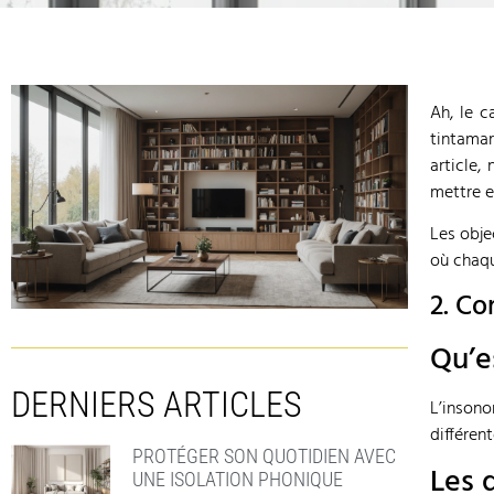
Ah, le c
tintamar
article,
mettre e
Les obje
où chaqu
2. Co
Qu’e
DERNIERS ARTICLES
L’insono
différen
PROTÉGER SON QUOTIDIEN AVEC
Les 
UNE ISOLATION PHONIQUE