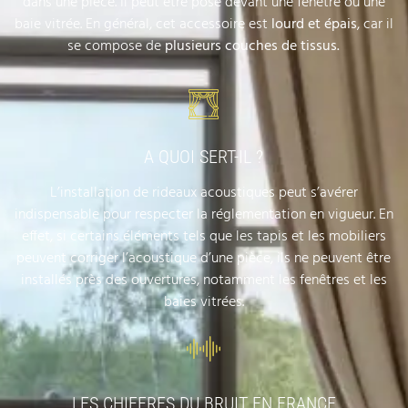
dans une pièce. Il peut être posé devant une fenêtre ou une
baie vitrée. En général, cet accessoire est
lourd et
épais
, car il
se compose de
plusieurs couches de tissus.
A QUOI SERT-IL ?
L’installation de rideaux acoustiques peut s’avérer
indispensable pour respecter la réglementation en vigueur. En
effet, si certains éléments tels que les tapis et les mobiliers
peuvent corriger l’acoustique d’une pièce, ils ne peuvent être
installés près des ouvertures, notamment les fenêtres et les
baies vitrées.
LES CHIFFRES DU BRUIT EN FRANCE