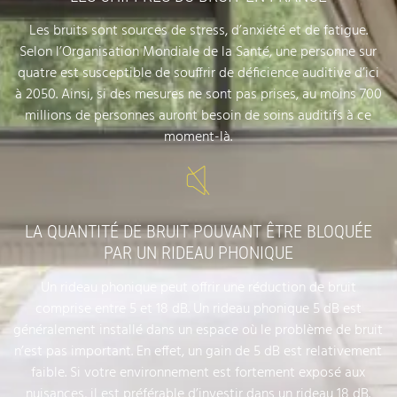
Les bruits sont sources de stress, d’anxiété et de fatigue.
Selon l’Organisation Mondiale de la Santé, une personne sur
quatre est susceptible de souffrir de déficience auditive d’ici
à 2050. Ainsi, si des mesures ne sont pas prises, au moins 700
millions de personnes auront besoin de soins auditifs à ce
moment-là.
LA QUANTITÉ DE BRUIT POUVANT ÊTRE BLOQUÉE
PAR UN RIDEAU PHONIQUE
Un rideau phonique peut offrir une réduction de bruit
comprise entre 5 et 18 dB. Un rideau phonique 5 dB est
généralement installé dans un espace où le problème de bruit
n’est pas important. En effet, un gain de 5 dB est relativement
faible. Si votre environnement est fortement exposé aux
nuisances, il est préférable d’investir dans un rideau 18 dB.