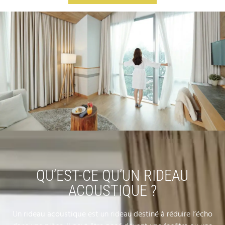
QU’EST-CE QU’UN RIDEAU
ACOUSTIQUE ?
Un
rideau acoustique
est un rideau destiné à réduire l’écho